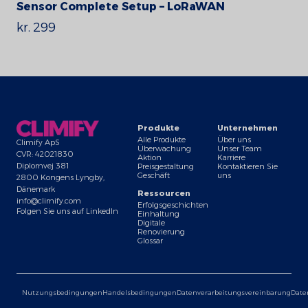
Sensor Complete Setup – LoRaWAN
kr. 299
Produkte
Unternehmen
Alle Produkte
Über uns
Climify ApS
Überwachung
Unser Team
CVR: 42021830
Aktion
Karriere
Diplomvej 381
Preisgestaltung
Kontaktieren Sie
Geschäft
uns
2800 Kongens Lyngby,
Dänemark
Ressourcen
info@climify.com
Erfolgsgeschichten
Folgen Sie uns auf LinkedIn
Einhaltung
Digitale
Renovierung
Glossar
Nutzungsbedingungen
Handelsbedingungen
Datenverarbeitungsvereinbarung
Date