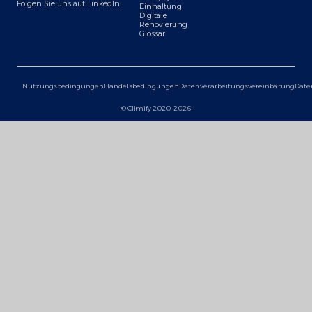
Folgen Sie uns auf LinkedIn
Einhaltung
Digitale
Renovierung
Glossar
Nutzungsbedingungen
Handelsbedingungen
Datenverarbeitungsvereinbarung
Date
© Climify 2020–2026