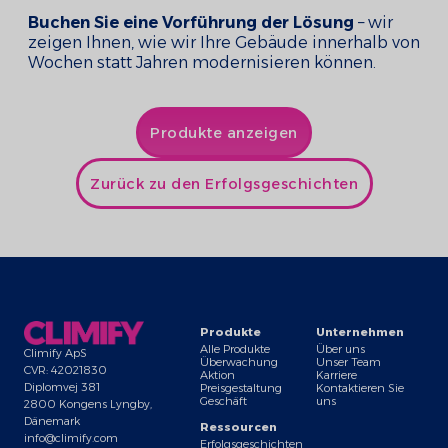
Buchen Sie eine Vorführung der Lösung
– wir
zeigen Ihnen, wie wir Ihre Gebäude innerhalb von
Wochen statt Jahren modernisieren können.
Produkte anzeigen
Zurück zu den Erfolgsgeschichten
Produkte
Unternehmen
Alle Produkte
Über uns
Climify ApS
Überwachung
Unser Team
CVR: 42021830
Aktion
Karriere
Diplomvej 381
Preisgestaltung
Kontaktieren Sie
Geschäft
uns
2800 Kongens Lyngby,
Dänemark
Ressourcen
info@climify.com
Erfolgsgeschichten