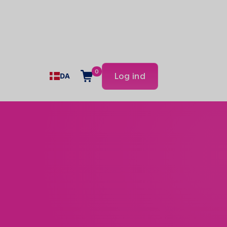
0
DA
Log ind