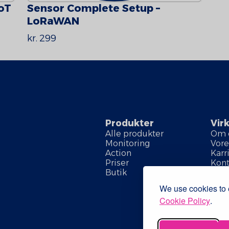
oT
Sensor Complete Setup –
LoRaWAN
kr. 299
Produkter
Vir
Alle produkter
Om 
Monitoring
Vore
Action
Karr
Priser
Kont
Butik
We use cookies to e
Cookie Policy
.