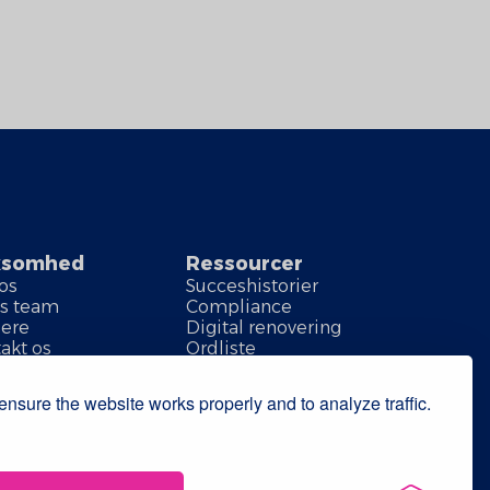
ksomhed
Ressourcer
os
Succeshistorier
s team
Compliance
iere
Digital renovering
akt os
Ordliste
nsure the website works properly and to analyze traffic.