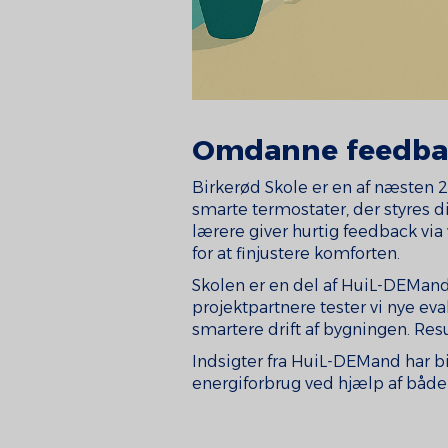
Omdanne feedbac
Birkerød Skole er en af næsten 
smarte termostater, der styres d
lærere giver hurtig feedback vi
for at finjustere komforten.
Skolen er en del af HuiL-DEMan
projektpartnere tester vi nye ev
smartere drift af bygningen. Res
Indsigter fra HuiL-DEMand har bi
energiforbrug ved hjælp af både