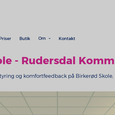
Om
Priser
Butik
Kontakt
ole - Rudersdal Kom
t styring og komfortfeedback på Birkerød Skol