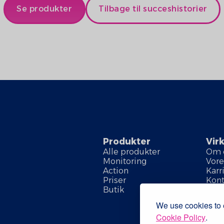
Se produkter
Tilbage til succeshistorier
Produkter
Vir
Alle produkter
Om 
Monitoring
Vore
Action
Karr
Priser
Kont
Butik
We use cookies to e
Cookie Policy
.