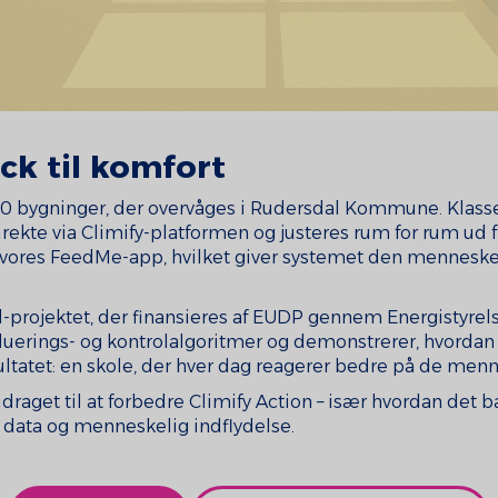
k til komfort
20 bygninger, der overvåges i Rudersdal Kommune. Klasse
irekte via Climify-platformen og justeres rum for rum ud f
a vores FeedMe-app, hvilket giver systemet den menneskel
d-projektet, der finansieres af EUDP gennem Energisty
aluerings- og kontrolalgoritmer og demonstrerer, hvordan 
ultatet: en skole, der hver dag reagerer bedre på de menne
draget til at forbedre Climify Action – især hvordan det 
 data og menneskelig indflydelse.