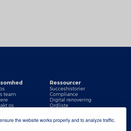
ksomhed
Ressourcer
os
Succeshistorier
s team
Compliance
iere
Digital renovering
akt os
Ordliste
nsure the website works properly and to analyze traffic.