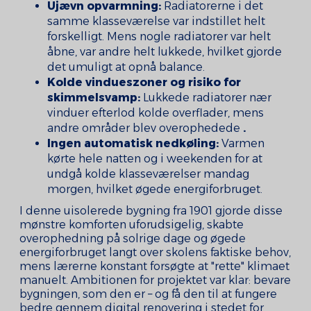
Ujævn opvarmning:
Radiatorerne i det
samme klasseværelse var indstillet helt
forskelligt. Mens nogle radiatorer var helt
åbne, var andre helt lukkede, hvilket gjorde
det umuligt at opnå balance.
Kolde vindueszoner og risiko for
skimmelsvamp:
Lukkede radiatorer nær
vinduer efterlod kolde overflader, mens
andre områder blev overophedede
.
Ingen automatisk nedkøling:
Varmen
kørte hele natten og i weekenden for at
undgå kolde klasseværelser mandag
morgen, hvilket øgede energiforbruget.
I denne uisolerede bygning fra 1901 gjorde disse
mønstre komforten uforudsigelig, skabte
overophedning på solrige dage og øgede
energiforbruget langt over skolens faktiske behov,
mens lærerne konstant forsøgte at "rette" klimaet
manuelt. Ambitionen for projektet var klar: bevare
bygningen, som den er – og få den til at fungere
bedre gennem digital renovering i stedet for