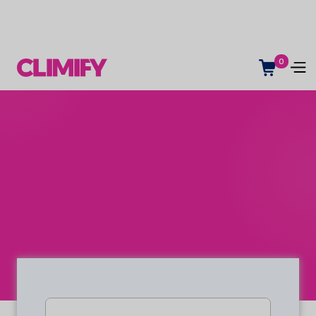
0
Tilbehør