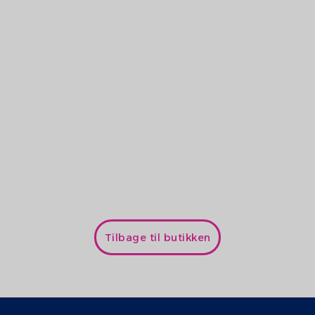
EMS-magnet
22.5
kr. /enhed
Tilbage til butikken