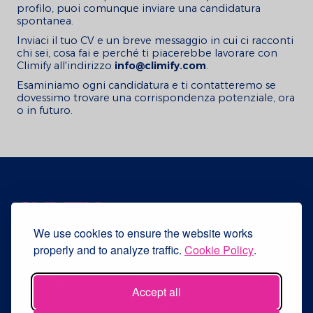
basato sui dati e una visione
profilo, puoi comunque inviare una candidatura
trasparente delle prestazioni. Ciò
spontanea.
favorisce decisioni operative migliori
Inviaci il tuo CV e un breve messaggio in cui ci racconti
oggi e crea una solida base per futuri
chi sei, cosa fai e perché ti piacerebbe lavorare con
interventi di ristrutturazione e
Climify all'indirizzo
info@climify.com
.
ottimizzazione.
Esaminiamo ogni candidatura e ti contatteremo se
Come studente di Climify, lavorerai con
dovessimo trovare una corrispondenza potenziale, ora
edifici e sistemi reali, contribuendo a
o in futuro.
soluzioni già implementate e utilizzate
da proprietari, gestori e occupanti di
edifici.
Il ruolo
Stiamo cercando uno studente di
Prodotti
Azienda
Tutti i prodotti
Chi siamo
ingegneria con una formazione
Climify ApS
We use cookies to ensure the website works
Monitoring
Il nostro team
completa e interessato all'IoT,
CVR: 42021830
Action
Carriere
properly and to analyze traffic.
Cookie Policy
.
Diplomvej 381
Prezzi
Contattaci
all'automazione e ai sistemi basati sui
Shop
2800 Kongens Lyngby,
dati. Questo ruolo è ideale per uno
Danimarca
Risorse
studente che desidera acquisire
info@climify.com
Storie di successo
Accept all
esperienza pratica nell'intero processo
Seguici su Linkedin
Conformità
di automazione, dall'hardware e dal
Ristrutturazione