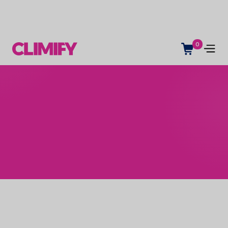
0
Scopri come abbiamo
aiutato gli altri.
Queste storie di successo evidenziano i
miglioramenti misurabili che abbiamo aiutato