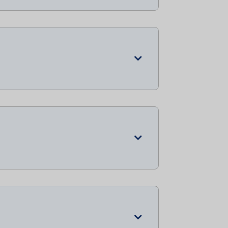


