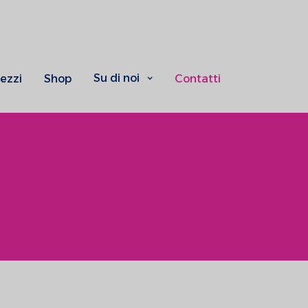
Su di noi
ezzi
Shop
Contatti
o le
Nome
 dei tuoi