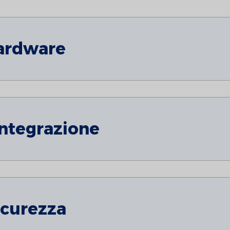
hardware
integrazione
icurezza