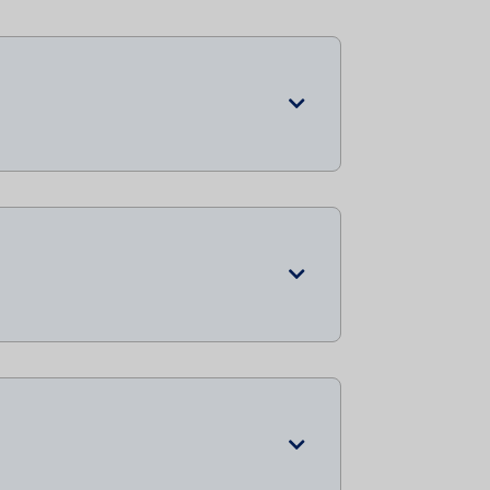


