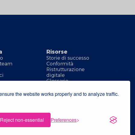
a
Risorse
mo
Storie di successo
o team
Conformità
Ristrutturazione
ci
digitale
Glossario
nsure the website works properly and to analyze traffic.
Reject non-essential
Preferences
formativa sulla
Informativa sui