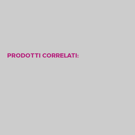
Batteria al litio AA 3,6 V ER14505
318,75 kr
375 kr
PRODOTTI CORRELATI: